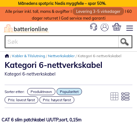
Månedens spotpris: Nedis myggfelle – spar 50%.
Alle priser inkl. toll, moms & avgifter I
Levering 3-5 virkedager
I 60
dager returret I God service med garanti
Min handlek
Kabler & Tilslutning
Nettverkskabler
Kategori 6-nettverkskabel
Kategori 6-nettverkskabel
Kategori 6-nettverkskabel
Sorter etter:
Produktnavn
Popularitet
Pris: lavest først
Pris: høyest først
CAT 6 slim patchkabel U/UTP,sort, 0,15m