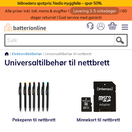
Månedens spotpris: Nedis myggfelle – spar 50%.
Alle priser inkl. toll, moms & avgifter I
Levering 3-5 virkedager
I 60
dager returret I God service med garanti
Min handlek
Elektronikktilbehør
Universaltilbehør til nettbrett
Universaltilbehør til nettbrett
Pekepenn til nettbrett
Minnekort til nettbrett