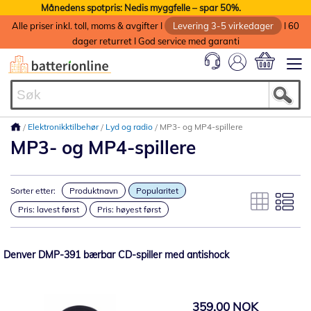
Månedens spotpris: Nedis myggfelle – spar 50%.
Alle priser inkl. toll, moms & avgifter I
Levering 3-5 virkedager
I 60
dager returret I God service med garanti
Min handlek
Elektronikktilbehør
Lyd og radio
MP3- og MP4-spillere
MP3- og MP4-spillere
Sorter etter:
Produktnavn
Popularitet
Pris: lavest først
Pris: høyest først
Denver DMP-391 bærbar CD-spiller med antishock
359,00 NOK