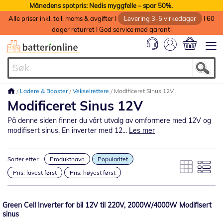
Månedens spotpris: Nedis myggfelle – spar 50%.
Alle priser inkl. toll, moms & avgifter I
Levering 3-5 virkedager
I 60
dager returret I God service med garanti
Min handlek
Ladere & Booster
Vekselrettere
Modificeret Sinus 12V
Modificeret Sinus 12V
På denne siden finner du vårt utvalg av omformere med 12V og
modifisert sinus. En inverter med 12...
Les mer
Sorter etter:
Produktnavn
Popularitet
Pris: lavest først
Pris: høyest først
Green Cell Inverter for bil 12V til 220V, 2000W/4000W Modifisert
sinus