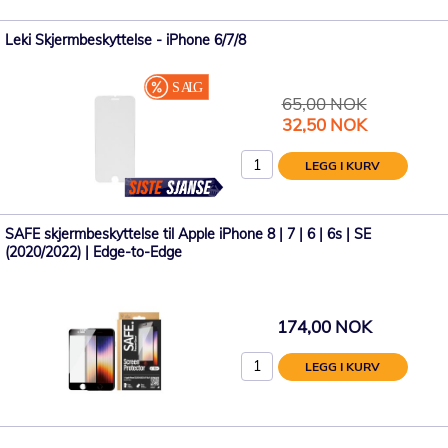
Leki Skjermbeskyttelse - iPhone 6/7/8
65,00 NOK
Spesialpris
32,50 NOK
LEGG I KURV
SAFE skjermbeskyttelse til Apple iPhone 8 | 7 | 6 | 6s | SE
(2020/2022) | Edge-to-Edge
174,00 NOK
LEGG I KURV