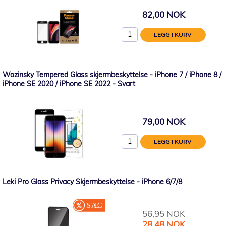
82,00 NOK
LEGG I KURV
Wozinsky Tempered Glass skjermbeskyttelse - iPhone 7 / iPhone 8 /
iPhone SE 2020 / iPhone SE 2022 - Svart
79,00 NOK
LEGG I KURV
Leki Pro Glass Privacy Skjermbeskyttelse - iPhone 6/7/8
56,95 NOK
Spesialpris
28,48 NOK