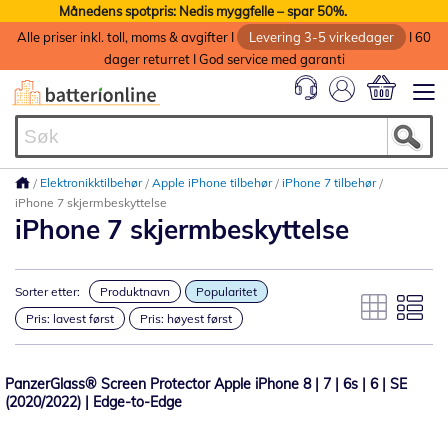
Månedens spotpris: Nedis myggfelle – spar 50%.
Alle priser inkl. toll, moms & avgifter I
Levering 3-5 virkedager
I 60
dager returret I God service med garanti
Min handlek
Elektronikktilbehør
Apple iPhone tilbehør
iPhone 7 tilbehør
iPhone 7 skjermbeskyttelse
iPhone 7 skjermbeskyttelse
Sorter etter:
Produktnavn
Popularitet
Pris: lavest først
Pris: høyest først
PanzerGlass® Screen Protector Apple iPhone 8 | 7 | 6s | 6 | SE
(2020/2022) | Edge-to-Edge