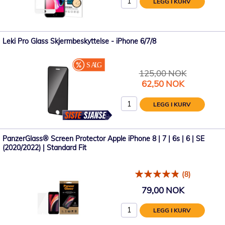
LEGG I KURV
Leki Pro Glass Skjermbeskyttelse - iPhone 6/7/8
125,00 NOK
Spesialpris
62,50 NOK
LEGG I KURV
PanzerGlass® Screen Protector Apple iPhone 8 | 7 | 6s | 6 | SE
(2020/2022) | Standard Fit
(8)
79,00 NOK
LEGG I KURV