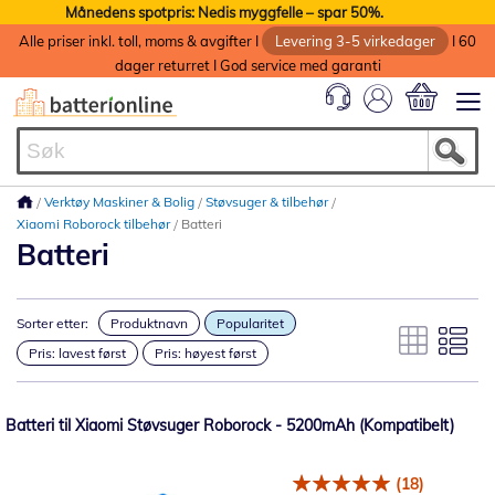
Månedens spotpris: Nedis myggfelle – spar 50%.
Alle priser inkl. toll, moms & avgifter I
Levering 3-5 virkedager
I 60
dager returret I God service med garanti
Min handlek
Verktøy Maskiner & Bolig
Støvsuger & tilbehør
Xiaomi Roborock tilbehør
Batteri
Batteri
Sorter etter:
Produktnavn
Popularitet
Pris: lavest først
Pris: høyest først
Batteri til Xiaomi Støvsuger Roborock - 5200mAh (Kompatibelt)
(18)