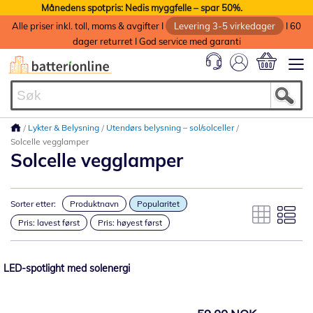
Månedens spotpris: Nedis myggfelle – spar 50%.
Alle priser inkl. toll, moms & avgifter I
Levering 3-5 virkedager
I 60
dager returret I God service med garanti
Min handlek
Lykter & Belysning
Utendørs belysning – sol/solceller
Solcelle vegglamper
Solcelle vegglamper
Sorter etter:
Produktnavn
Popularitet
Pris: lavest først
Pris: høyest først
LED-spotlight med solenergi