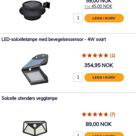
59,00 NOK
45,00 NOK
Fra
LEGG I KURV
LED-solcellelampe med bevegelsessensor - 4W svart
(1)
354,95 NOK
LEGG I KURV
Solcelle utendørs vegglampe
(7)
89,00 NOK