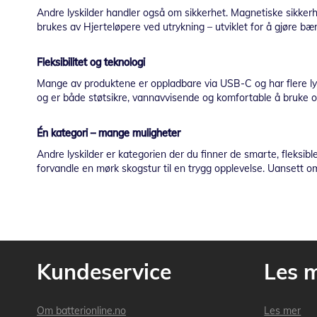
Andre lyskilder handler også om sikkerhet. Magnetiske sikkerhet
brukes av Hjerteløpere ved utrykning – utviklet for å gjøre bæ
Fleksibilitet og teknologi
Mange av produktene er oppladbare via USB-C og har flere lysin
og er både støtsikre, vannavvisende og komfortable å bruke ove
Én kategori – mange muligheter
Andre lyskilder er kategorien der du finner de smarte, fleksib
forvandle en mørk skogstur til en trygg opplevelse. Uansett om d
Kundeservice
Les 
Om batterionline.no
Les mer