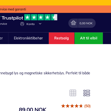
ervice med garanti
Min handlekurv
Endring
0,00 NOK
rvice
Konto
ler
Elektronikktilbehør
Restsalg
Alt til elbil
 innebygd lys og magnetiske sikkerhetslys. Perfekt til både
(50)
89,00 NOK