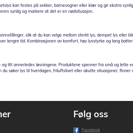
slys kan festes på sekker, barnevogner eller klær og gir ekstra synlighe
reren synlig og markere at det er en nødsituasjon.
nstillinger, slik at du kan velge mellom sterkt lys, dempet lys eller bl
r lengre tid. Kombinasjonen av komfort, høy lysstyrke og lang batteriti
le og litt annerledes løsningene. Produktene spenner fra små og lette 
u søker lys til hverdagen, friluftslivet eller akutte situasjoner, finner 
mer
Følg oss
Facebook