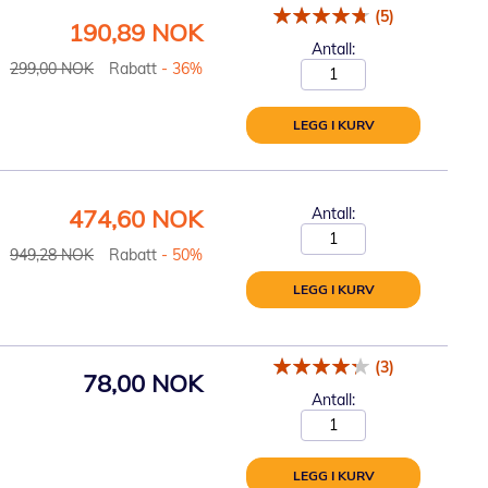
(5)
Spesialpris
190,89 NOK
Antall:
299,00 NOK
Rabatt
- 36%
LEGG I KURV
Spesialpris
474,60 NOK
Antall:
949,28 NOK
Rabatt
- 50%
LEGG I KURV
(3)
78,00 NOK
Antall:
LEGG I KURV