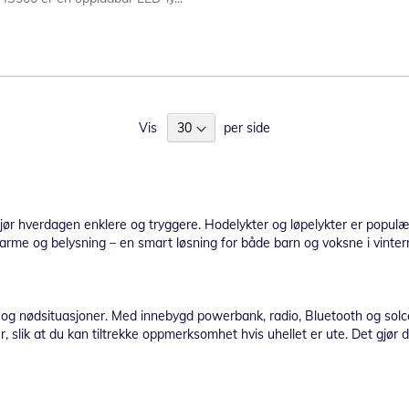
Vis
per side
gjør hverdagen enklere og tryggere. Hodelykter og løpelykter er populær
varme og belysning – en smart løsning for både barn og voksne i vint
iv og nødsituasjoner. Med innebygd powerbank, radio, Bluetooth og solc
slik at du kan tiltrekke oppmerksomhet hvis uhellet er ute. Det gjør de