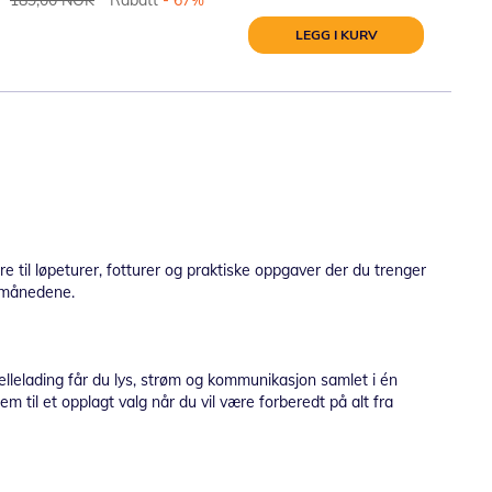
LEGG I KURV
e til løpeturer, fotturer og praktiske oppgaver der du trenger
ermånedene.
ellelading får du lys, strøm og kommunikasjon samlet i én
m til et opplagt valg når du vil være forberedt på alt fra