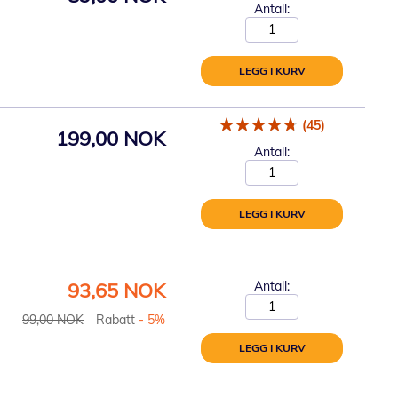
Antall:
LEGG I KURV
(45)
199,00 NOK
Antall:
LEGG I KURV
Spesialpris
93,65 NOK
Antall:
99,00 NOK
Rabatt
- 5%
LEGG I KURV