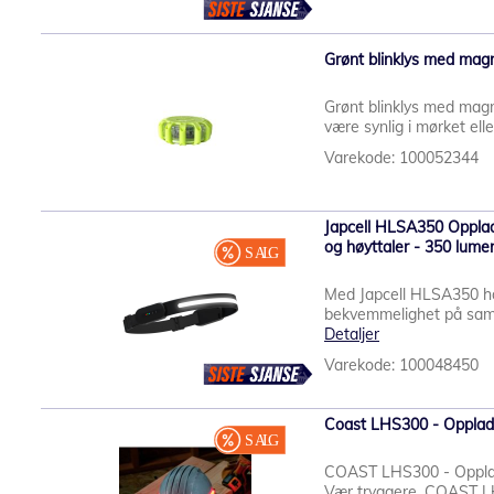
Grønt blinklys med mag
Grønt blinklys med magnet
være synlig i mørket eller
Varekode: 100052344
Japcell HLSA350 Opplad
og høyttaler - 350 lume
Med Japcell HLSA350 ho
bekvemmelighet på samm
Detaljer
Varekode: 100048450
Coast LHS300 - Oppladba
COAST LHS300 - Oppladb
Vær tryggere. COAST LH