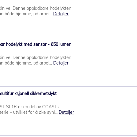
din vei Denne oppladbare hodelykten
enn både hjemme, på arbei...
Detaljer
ar hodelykt med sensor - 650 lumen
din vei Denne oppladbare hodelykten
enn både hjemme, på arbei...
Detaljer
ltifunksjonell sikkerhetslykt
OAST SL1R er en del av COASTs
erie – utviklet for å øke synl...
Detaljer