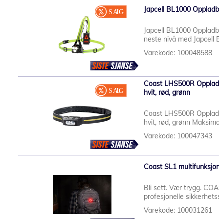
Japcell BL1000 Oppladb
Japcell BL1000 Oppladbar
neste nivå med Japcell B
Varekode: 100048588
Coast LHS500R Oppladba
hvit, rød, grønn
Coast LHS500R Oppladba
hvit, rød, grønn Maksima
Varekode: 100047343
Coast SL1 multifunksjone
Bli sett. Vær trygg. C
profesjonelle sikkerhetsse
Varekode: 100031261