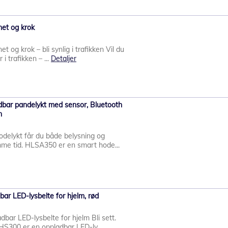
net og krok
 og krok – bli synlig i trafikken Vil du
 i trafikken – ...
Detaljer
bar pandelykt med sensor, Bluetooth
n
delykt får du både belysning og
e tid. HLSA350 er en smart hode...
r LED-lysbelte for hjelm, rød
ar LED-lysbelte for hjelm Bli sett.
S300 er en oppladbar LED-ly...