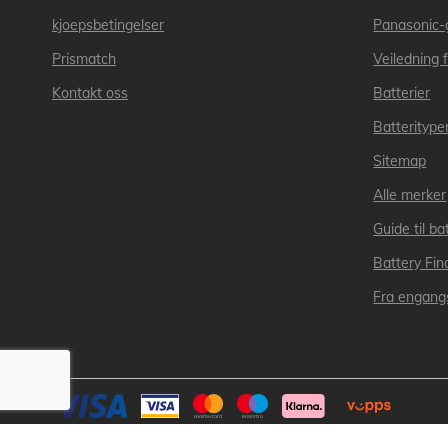
kjoepsbetingelser
Panasonic-
Prismatch
Veiledning f
Kontakt oss
Batterier
Batteritype
Sitemap
Alle merker
Guide til bat
Battery Fin
Fra engangs