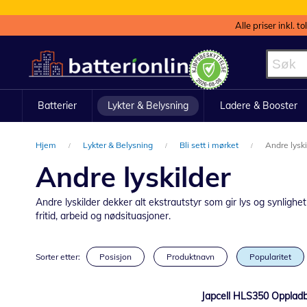
Alle priser inkl. t
Hopp
til
innhold
Batterier
Lykter & Belysning
Ladere & Booster
Hjem
Lykter & Belysning
Bli sett i mørket
Andre lyski
Andre lyskilder
Andre lyskilder dekker alt ekstrautstyr som gir lys og synlighe
fritid, arbeid og nødsituasjoner.
Sorter etter:
Posisjon
Produktnavn
Popularitet
Japcell HLS350 Oppladb