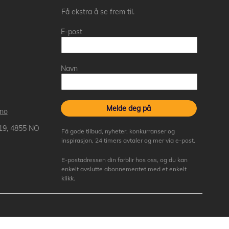
Få ekstra å se frem til.
E-post
Navn
Melde deg på
.no
 19, 4855 NO
Få gode tilbud, nyheter, konkurranser og
inspirasjon, 24 timers avtaler og mer via e-post.
E-postadressen din forblir hos oss, og du kan
enkelt avslutte abonnementet med et enkelt
klikk.