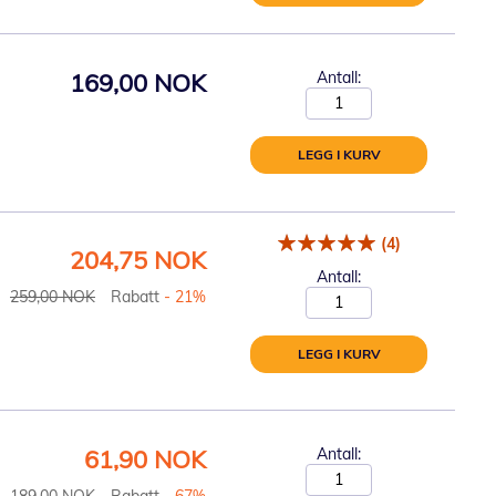
169,00 NOK
Antall:
LEGG I KURV
(4)
Spesialpris
204,75 NOK
Antall:
259,00 NOK
Rabatt
- 21%
LEGG I KURV
Spesialpris
61,90 NOK
Antall:
189,00 NOK
Rabatt
- 67%