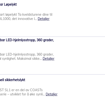
ar Løpelykt
t løpelykt Ta kveldsturene dine til
L1000, det innovative l...
Detaljer
r LED-hjelmlysstropp, 360 grader,
r LED-hjelmlysstropp, 360 grader,
l synlighet. Maksimal sikke...
Detaljer
ll sikkerhetslykt
OAST SL1 er en del av COASTs
rie – utviklet for å øke synli...
Detaljer