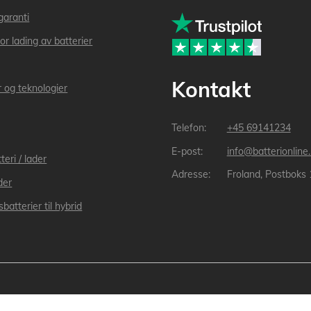
garanti
or lading av batterier
Kontakt
r og teknologier
+45 69141234
info@batterionline
teri / lader
Froland, Postboks
der
batterier til hybrid