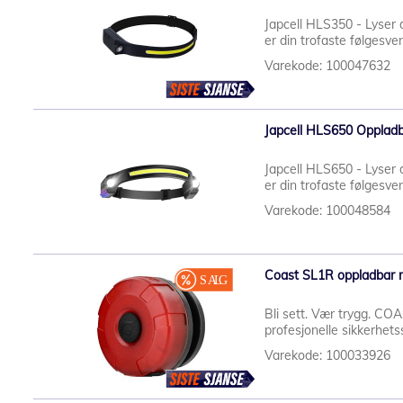
Japcell HLS350 - Lyser 
er din trofaste følgesv
Varekode: 100047632
Japcell HLS650 Oppladb
Japcell HLS650 - Lyser 
er din trofaste følgesv
Varekode: 100048584
Coast SL1R oppladbar mu
Bli sett. Vær trygg. C
profesjonelle sikkerhetss
Varekode: 100033926