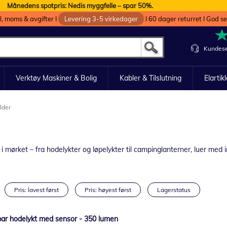
Månedens spotpris: Nedis myggfelle – spar 50%.
oll, moms & avgifter I
Levering 3-5 virkedager
I 60 dager returret I God s
Kundese
Verktøy Maskiner & Bolig
Kabler & Tilslutning
Elartik
lder
t i mørket – fra hodelykter og løpelykter til campinglanterner, luer med
Pris: lavest først
Pris: høyest først
Lagerstatus
ar hodelykt med sensor - 350 lumen