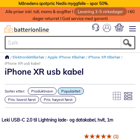
Månedens spotpris: Nedis myggfelle – spar 50%.
Alle priser inkl. toll, moms & avgifter I
Levering 3-5 virkedager
I 60
dager returret I God service med garanti
Min handlek
Elektronikktilbehør
Apple iPhone tilbehør
iPhone XR tilbehør
iPhone XR usb kabel
iPhone XR usb kabel
Sorter etter:
Produktnavn
Popularitet
Pris: lavest først
Pris: høyest først
Leki USB-C 2.0 til Lightning lade- og datakabel, hvit, 1m
(1)