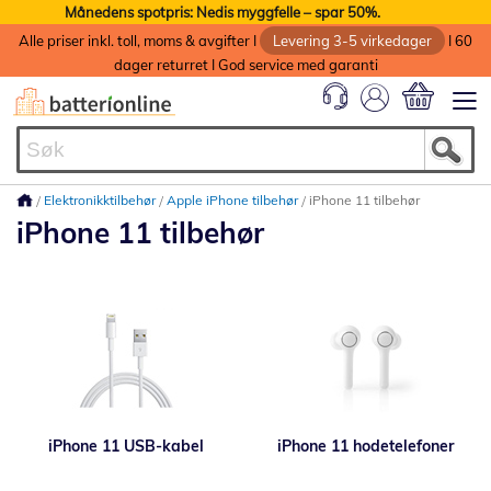
Månedens spotpris: Nedis myggfelle – spar 50%.
Alle priser inkl. toll, moms & avgifter I
Levering 3-5 virkedager
I 60
dager returret I God service med garanti
Min handlek
Elektronikktilbehør
Apple iPhone tilbehør
iPhone 11 tilbehør
iPhone 11 tilbehør
iPhone 11 USB-kabel
iPhone 11 hodetelefoner