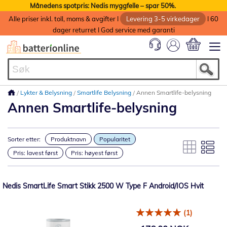
Månedens spotpris: Nedis myggfelle – spar 50%.
Alle priser inkl. toll, moms & avgifter I
Levering 3-5 virkedager
I 60
dager returret I God service med garanti
Min handlek
Lykter & Belysning
Smartlife Belysning
Annen Smartlife-belysning
Annen Smartlife-belysning
Sorter etter:
Produktnavn
Popularitet
Pris: lavest først
Pris: høyest først
Nedis SmartLife Smart Stikk 2500 W Type F Android/IOS Hvit
(1)