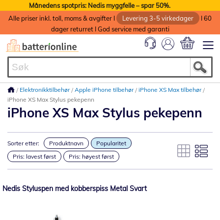
Månedens spotpris: Nedis myggfelle – spar 50%.
Alle priser inkl. toll, moms & avgifter I
Levering 3-5 virkedager
I 60
dager returret I God service med garanti
Min handlek
Elektronikktilbehør
Apple iPhone tilbehør
iPhone XS Max tilbehør
iPhone XS Max Stylus pekepenn
iPhone XS Max Stylus pekepenn
Sorter etter:
Produktnavn
Popularitet
Pris: lavest først
Pris: høyest først
Nedis Styluspen med kobberspiss Metal Svart