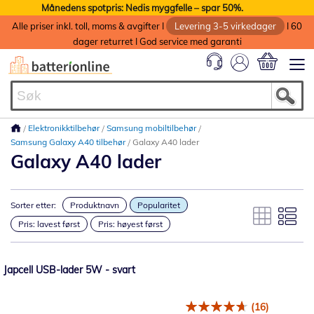
Månedens spotpris: Nedis myggfelle – spar 50%.
Alle priser inkl. toll, moms & avgifter I
Levering 3-5 virkedager
I 60
dager returret I God service med garanti
Min handlek
Elektronikktilbehør
Samsung mobiltilbehør
Samsung Galaxy A40 tilbehør
Galaxy A40 lader
Galaxy A40 lader
Sorter etter:
Produktnavn
Popularitet
Pris: lavest først
Pris: høyest først
Japcell USB-lader 5W - svart
(16)