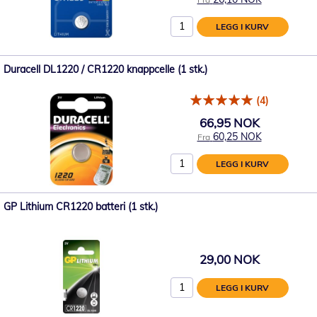
LEGG I KURV
Duracell DL1220 / CR1220 knappcelle (1 stk.)
(4)
66,95 NOK
60,25 NOK
Fra
LEGG I KURV
GP Lithium CR1220 batteri (1 stk.)
29,00 NOK
LEGG I KURV