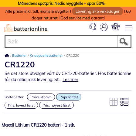
Månedens spotpris: Nedis myggfelle – spar 50%.
Alle priser inkl. toll, moms & avgifter I
Levering 3-5 virkedager
I 60
dager returret I God service med garanti
Min handlek
Batterier
Knappcellebatterier
CR1220
CR1220
Se det store utvalget vårt av CR1220-batterier. Hos batterionline
får du alltid rask levering. St...
Les mer
Sorter etter:
Produktnavn
Popularitet
Pris: lavest først
Pris: høyest først
Maxell Lithium CR1220 batteri - 1 stk.