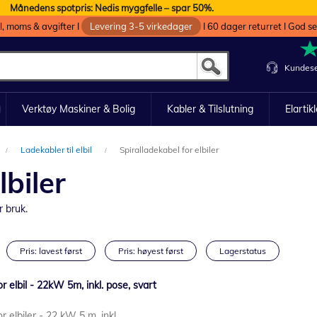
Månedens spotpris: Nedis myggfelle – spar 50%.
oll, moms & avgifter I
Levering 3-5 virkedager
I 60 dager returret I God s
Kundese
Verktøy Maskiner & Bolig
Kabler & Tilslutning
Elartik
Ladekabler til elbil
Spiralladekabel for elbiler
lbiler
r bruk.
Pris: lavest først
Pris: høyest først
Lagerstatus
r elbil - 22kW 5m, inkl. pose, svart
r elbiler - 22 kW 5 m, inkl.