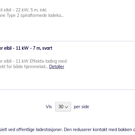
l elbil – 22 kW, 5 m, inkl.
ne Type 2 spiralformede ladeka...
or elbil - 11 kW - 7 m, svart
or elbil - 11 kW Effektiv lading med
fekt for både hjemmelad...
Detaljer
Vis
per side
esielt ved offentlige ladestasjoner. Den reduserer kontakt med bakken 