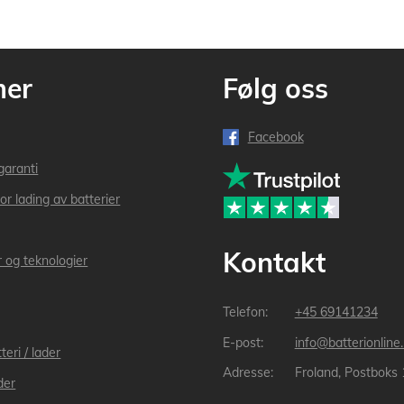
mer
Følg oss
Facebook
garanti
or lading av batterier
Kontakt
r og teknologier
+45 69141234
info@batterionline
teri / lader
Froland, Postboks
der