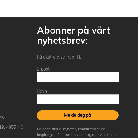
Abonner på vårt
nyhetsbrev:
Få ekstra å se frem til.
E-post
Navn
Melde deg på
.no
 19, 4855 NO
Få gode tilbud, nyheter, konkurranser og
inspirasjon, 24 timers avtaler og mer via e-post.