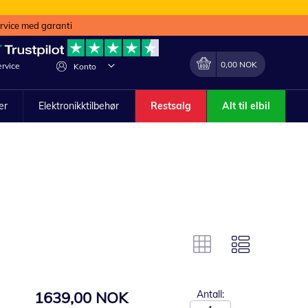
ervice med garanti
Min handlekurv
Endring
0,00 NOK
rvice
Konto
ler
Elektronikktilbehør
Restsalg
Alt til elbil
1639,00 NOK
Antall: