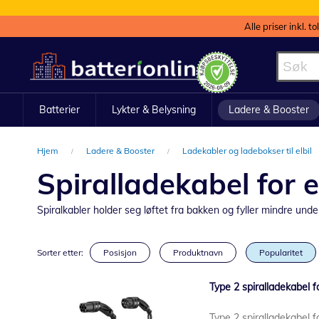
Alle priser inkl. t
Hopp
til
innhold
Batterier
Lykter & Belysning
Ladere & Booster
Hjem
Ladere & Booster
Ladekabler og ladebokser til elbil
Spiralladekabel for e
Spiralkabler holder seg løftet fra bakken og fyller mindre unde
Sorter etter:
Posisjon
Produktnavn
Popularitet
Type 2 spiralladekabel fo
Type 2 spiralladekabel fo