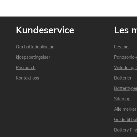
Kundeservice
Les 
Om batterionline.no
Les mer
kjoepsbetingelser
Panasonic-
Prismatch
Veiledning f
Kontakt oss
Batterier
Batteritype
Sitemap
Alle merker
Guide til bat
Battery Fin