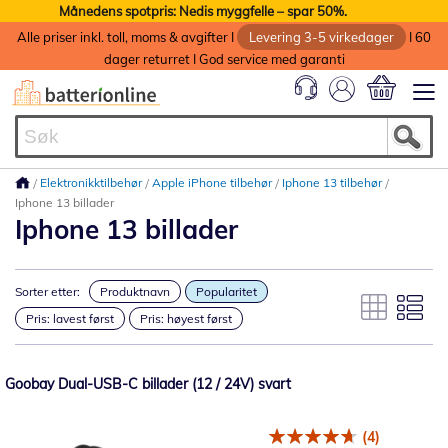
Månedens spotpris: Nedis myggfelle – spar 50%.
Alle priser inkl. toll, moms & avgifter I
Levering 3-5 virkedager
I 60
dager returret I God service med garanti
Min handlek
Elektronikktilbehør
Apple iPhone tilbehør
Iphone 13 tilbehør
Iphone 13 billader
Iphone 13 billader
Sorter etter:
Produktnavn
Popularitet
Pris: lavest først
Pris: høyest først
Goobay Dual-USB-C billader (12 / 24V) svart
(4)