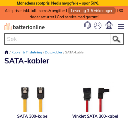
Månedens spotpris: Nedis myggfelle – spar 50%.
Alle priser inkl. toll, moms & avgifter I
Levering 3-5 virkedager
I 60
dager returret I God service med garanti
Min handlek
Kabler & Tilslutning
Datakabler
SATA-kabler
SATA-kabler
SATA 300-kabel
Vinklet SATA 300-kabel