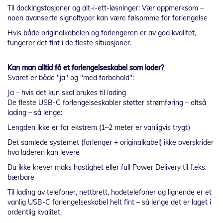
Til dockingstasjoner og alt-i-ett-løsninger: Vær oppmerksom –
noen avanserte signaltyper kan være følsomme for forlengelse
Hvis både originalkabelen og forlengeren er av god kvalitet,
fungerer det fint i de fleste situasjoner.
Kan man alltid få et forlengelseskabel som lader?
Svaret er både "ja" og "med forbehold":
Ja – hvis det kun skal brukes til lading
De fleste USB-C forlengelseskabler støtter strømføring – altså
lading – så lenge:
Lengden ikke er for ekstrem (1–2 meter er vanligvis trygt)
Det samlede systemet (forlenger + originalkabel) ikke overskrider
hva laderen kan levere
Du ikke krever maks hastighet eller full Power Delivery til f.eks.
bærbare
Til lading av telefoner, nettbrett, hodetelefoner og lignende er et
vanlig USB-C forlengelseskabel helt fint – så lenge det er laget i
ordentlig kvalitet.