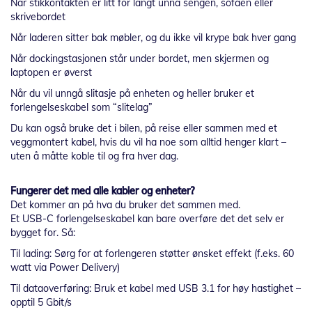
Når stikkontakten er litt for langt unna sengen, sofaen eller
skrivebordet
Når laderen sitter bak møbler, og du ikke vil krype bak hver gang
Når dockingstasjonen står under bordet, men skjermen og
laptopen er øverst
Når du vil unngå slitasje på enheten og heller bruker et
forlengelseskabel som “slitelag”
Du kan også bruke det i bilen, på reise eller sammen med et
veggmontert kabel, hvis du vil ha noe som alltid henger klart –
uten å måtte koble til og fra hver dag.
Fungerer det med alle kabler og enheter?
Det kommer an på hva du bruker det sammen med.
Et USB-C forlengelseskabel kan bare overføre det det selv er
bygget for. Så:
Til lading: Sørg for at forlengeren støtter ønsket effekt (f.eks. 60
watt via Power Delivery)
Til dataoverføring: Bruk et kabel med USB 3.1 for høy hastighet –
opptil 5 Gbit/s