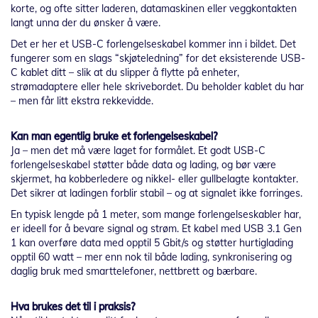
korte, og ofte sitter laderen, datamaskinen eller veggkontakten
langt unna der du ønsker å være.
Det er her et USB-C forlengelseskabel kommer inn i bildet. Det
fungerer som en slags “skjøteledning” for det eksisterende USB-
C kablet ditt – slik at du slipper å flytte på enheter,
strømadaptere eller hele skrivebordet. Du beholder kablet du har
– men får litt ekstra rekkevidde.
Kan man egentlig bruke et forlengelseskabel?
Ja – men det må være laget for formålet. Et godt USB-C
forlengelseskabel støtter både data og lading, og bør være
skjermet, ha kobberledere og nikkel- eller gullbelagte kontakter.
Det sikrer at ladingen forblir stabil – og at signalet ikke forringes.
En typisk lengde på 1 meter, som mange forlengelseskabler har,
er ideell for å bevare signal og strøm. Et kabel med USB 3.1 Gen
1 kan overføre data med opptil 5 Gbit/s og støtter hurtiglading
opptil 60 watt – mer enn nok til både lading, synkronisering og
daglig bruk med smarttelefoner, nettbrett og bærbare.
Hva brukes det til i praksis?