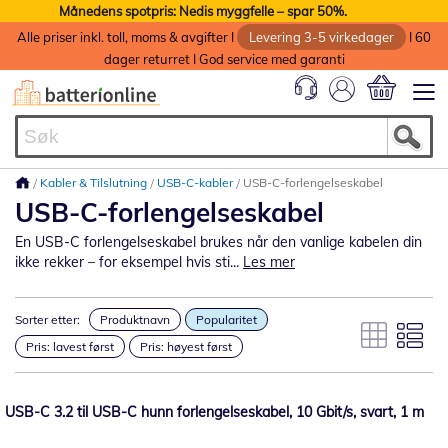
Månedens spotpris: Nedis myggfelle – spar 50%.
Alle priser inkl. toll, moms & avgifter I
Levering 3-5 virkedager
I 60
dager returret I God service med garanti
Min handlek
Kabler & Tilslutning
USB-C-kabler
USB-C-forlengelseskabel
USB-C-forlengelseskabel
En USB-C forlengelseskabel brukes når den vanlige kabelen din
ikke rekker – for eksempel hvis sti...
Les mer
Sorter etter:
Produktnavn
Popularitet
Pris: lavest først
Pris: høyest først
USB-C 3.2 til USB-C hunn forlengelseskabel, 10 Gbit/s, svart, 1 m