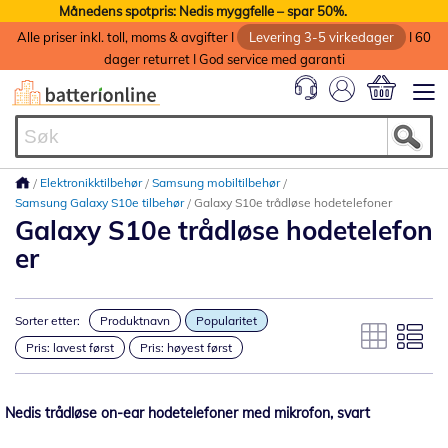
Månedens spotpris: Nedis myggfelle – spar 50%.
Alle priser inkl. toll, moms & avgifter I
Levering 3-5 virkedager
I 60
dager returret I God service med garanti
Min handlek
Elektronikktilbehør
Samsung mobiltilbehør
Samsung Galaxy S10e tilbehør
Galaxy S10e trådløse hodetelefoner
Galaxy S10e trådløse hodetelefon
er
Sorter etter:
Produktnavn
Popularitet
Pris: lavest først
Pris: høyest først
Nedis trådløse on-ear hodetelefoner med mikrofon, svart