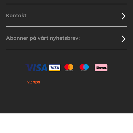
Kontakt
Abonner på vårt nyhetsbrev:
Kopirett © 2025 Lakuda (Org.nr: 913 439 279) Alle varemerker som nevnes i
nettbutikken tilhører de respektive varemerkers eiere.