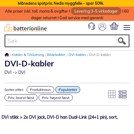
Månedens spotpris: Nedis myggfelle – spar 50%.
Alle priser inkl. toll, moms & avgifter I
Levering 3-5 virkedager
I 60
dager returret I God service med garanti
Min handlek
Kabler & Tilslutning
Bildekabler
DVI-kabler
DVI-D-kabler
DVI-D-kabler
DVI -> DVI
Sorter etter:
Produktnavn
Popularitet
Pris: lavest først
Pris: høyest først
DVI stikk > 2x DVI jack, DVI-D han Dual-Link (24+1 pin), sort,