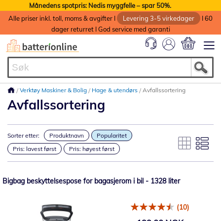
Månedens spotpris: Nedis myggfelle – spar 50%.
Alle priser inkl. toll, moms & avgifter I
Levering 3-5 virkedager
I 60
dager returret I God service med garanti
Min handlek
Verktøy Maskiner & Bolig
Hage & utendørs
Avfallssortering
Avfallssortering
Sorter etter:
Produktnavn
Popularitet
Pris: lavest først
Pris: høyest først
Bigbag beskyttelsespose for bagasjerom i bil - 1328 liter
(10)