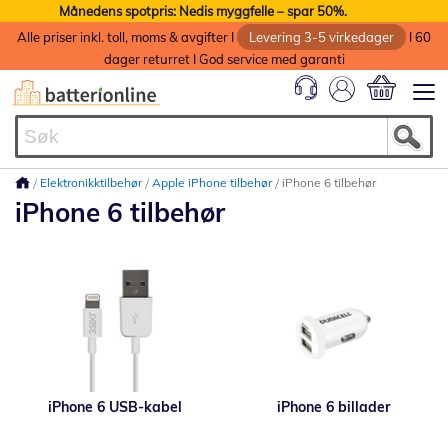
Månedens spotpris: Nedis myggfelle – spar 50%.
Alle priser inkl. toll, moms & avgifter I
Levering 3-5 virkedager
I 60
dager returret I God service med garanti
Min handlek
Elektronikktilbehør
Apple iPhone tilbehør
iPhone 6 tilbehør
iPhone 6 tilbehør
iPhone 6 USB-kabel
iPhone 6 billader