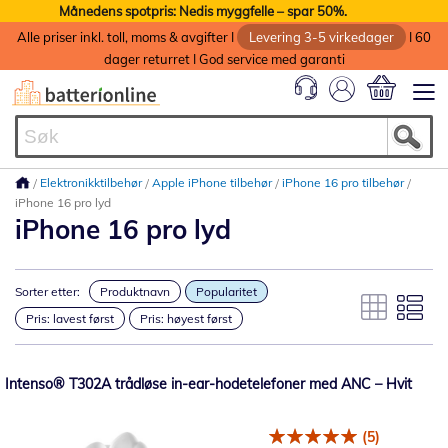
Månedens spotpris: Nedis myggfelle – spar 50%.
Alle priser inkl. toll, moms & avgifter I
Levering 3-5 virkedager
I 60
dager returret I God service med garanti
Min handlek
Elektronikktilbehør
Apple iPhone tilbehør
iPhone 16 pro tilbehør
iPhone 16 pro lyd
iPhone 16 pro lyd
Sorter etter:
Produktnavn
Popularitet
Pris: lavest først
Pris: høyest først
Intenso® T302A trådløse in-ear-hodetelefoner med ANC – Hvit
(5)