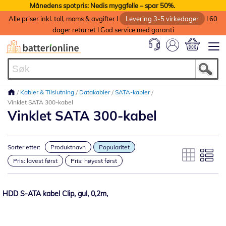
Månedens spotpris: Nedis myggfelle – spar 50%.
Alle priser inkl. toll, moms & avgifter I
Levering 3-5 virkedager
I 60
dager returret I God service med garanti
Min handlek
Kabler & Tilslutning
Datakabler
SATA-kabler
Vinklet SATA 300-kabel
Vinklet SATA 300-kabel
Sorter etter:
Produktnavn
Popularitet
Pris: lavest først
Pris: høyest først
HDD S-ATA kabel Clip, gul, 0,2m,