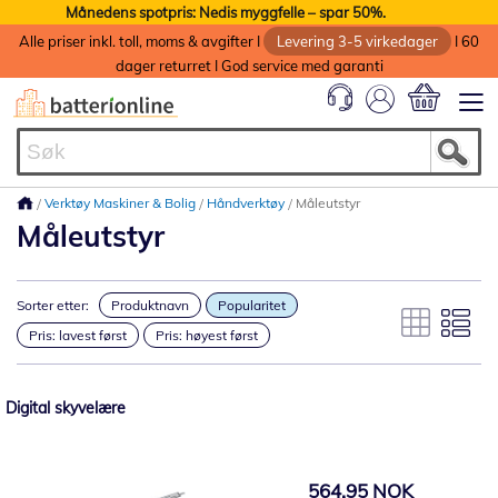
Månedens spotpris: Nedis myggfelle – spar 50%.
Alle priser inkl. toll, moms & avgifter I
Levering 3-5 virkedager
I 60
dager returret I God service med garanti
Min handlek
Verktøy Maskiner & Bolig
Håndverktøy
Måleutstyr
Måleutstyr
Sorter etter:
Produktnavn
Popularitet
Pris: lavest først
Pris: høyest først
Digital skyvelære
564,95 NOK