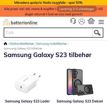
Månedens spotpris: Nedis myggfelle – spar 50%.
Alle priser inkl. toll, moms & avgifter I
Levering 3-5 virkedager
I 60
dager returret I God service med garanti
Min handlek
Elektronikktilbehør
Samsung mobiltilbehør
Samsung Galaxy S23 tilbehør
Samsung Galaxy S23 tilbehør
Samsung Galaxy S23 Lader
Samsung Galaxy S23 Deksel