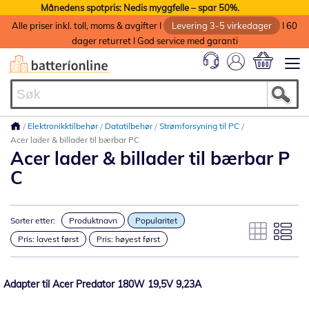
Månedens spotpris: Nedis myggfelle – spar 50%.
Alle priser inkl. toll, moms & avgifter I
Levering 3-5 virkedager
I 60
dager returret I God service med garanti
Min handlek
Elektronikktilbehør
Datatilbehør
Strømforsyning til PC
Acer lader & billader til bærbar PC
Acer lader & billader til bærbar P
C
Sorter etter:
Produktnavn
Popularitet
Pris: lavest først
Pris: høyest først
Adapter til Acer Predator 180W 19,5V 9,23A