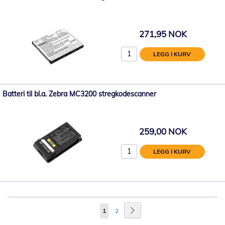
271,95 NOK
LEGG I KURV
Batteri til bl.a. Zebra MC3200 stregkodescanner
259,00 NOK
LEGG I KURV
Side
Side
Neste
You're
Side
1
2