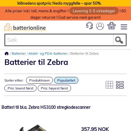
Månedens spotpris: Nedis myggfelle – spar 50%.
Alle priser inkl. toll, moms & avgifter I
Levering 3-5 virkedager
I 60
dager returret I God service med garanti
Min handlek
Batterier
Mobil- og PDA-batterier
Batterier til Zebra
Batterier til Zebra
Sorter etter:
Produktnavn
Popularitet
Pris: lavest først
Pris: høyest først
Batteri til bl.a. Zebra HS3100 stregkodescanner
357,95 NOK