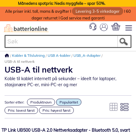
Månedens spotpris: Nedis myggfelle – spar 50%.
Alle priser inkl. toll, moms & avgifter I
Levering 3-5 virkedager
I 60
dager returret I God service med garanti
Min handlek
Kabler & Tilslutning
USB A-kabler
USB_A-Adapter
USB-A til nettverk
USB-A til nettverk
Koble til kablet internett på sekunder – ideelt for laptoper,
stasjonære PC-er, mini-PC-er og mer
Sorter etter:
Produktnavn
Popularitet
Pris: lavest først
Pris: høyest først
TP Link UB500 USB-A 2.0 Nettverksadapter - Bluetooth 5.0, svart