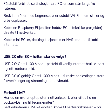
Få stabil forbindelse til stasjonære PC-er som står langt fra
ruteren.
Bruk i områder med begrenset eller ustabil Wi-Fi – som skoler og
arbeidsplasser.
Koble en Raspberry Pi (en liten hobby-PC til tekniske prosjekter)
direkte til nettverket.
Koble mini-PC-er, dokkingstasjoner eller NAS-enheter til kablet
internett.
USB 2.0 eller 3.0 – hvilken skal du velge?
USB 2.0: Opptil 100 Mbps – perfekt til vanlig internettbruk, e-post
og lett kontorarbeid.
USB 3.0 (Gigabit): Opptil 1000 Mbps – til raske nedlastinger, store
filoverføringer og streaming uten avbrudd.
Fortsatt i tvil?
Har du en nyere laptop uten nettverksport, eller vil du ha en
backup-løsning til Teams-møter?
Sett adapteren i USB-A-porten, koble til nettverkskabelen – og