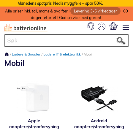
Månedens spotpris: Nedis myggfelle – spar 50%.
Alle priser inkl. toll, moms & avgifter I
Levering 3-5 virkedager
I 60
dager returret I God service med garanti
Min handlek
Ladere & Booster
Ladere IT & elektronikk
Mobil
Mobil
Apple
Android
adaptere/strømforsyning
adaptere/strømforsyning