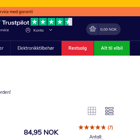
ervice med garanti
Min handlekurv
Endring
0,00 NOK
rvice
Konto
ler
Elektronikktilbehør
Restsalg
Alt til elbil
orden!
(7)
84,95 NOK
Antall: