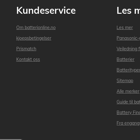
Kundeservice
Les 
Om batterionline.no
Les mer
kjoepsbetingelser
Panasonic-
Prismatch
Veiledning f
Kontakt oss
Batterier
Batteritype
Sitemap
Alle merker
Guide til bat
Battery Fin
Fra engangs