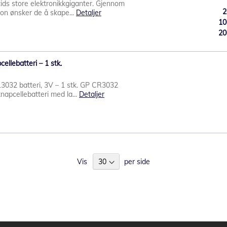
tids store elektronikkgiganter. Gjennom
2
jon ønsker de å skape...
Detaljer
10
20
ellebatteri – 1 stk.
3032 batteri, 3V – 1 stk. GP CR3032
-knapcellebatteri med la...
Detaljer
Vis
per side