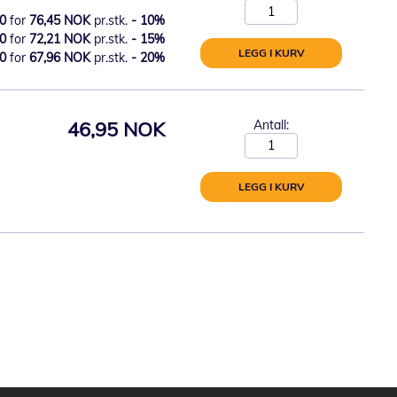
0
for
76,45 NOK
pr.stk.
-
10
%
0
for
72,21 NOK
pr.stk.
-
15
%
LEGG I KURV
0
for
67,96 NOK
pr.stk.
-
20
%
46,95 NOK
Antall:
LEGG I KURV