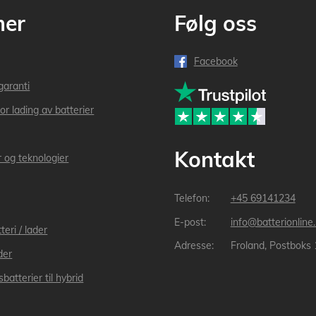
mer
Følg oss
Facebook
garanti
or lading av batterier
Kontakt
r og teknologier
+45 69141234
info@batterionline
teri / lader
Froland, Postboks
der
batterier til hybrid