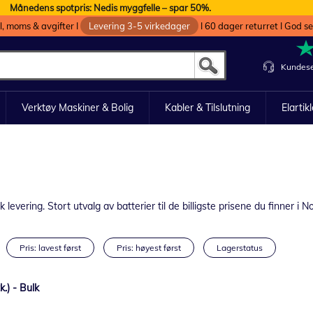
Månedens spotpris: Nedis myggfelle – spar 50%.
oll, moms & avgifter I
Levering 3-5 virkedager
I 60 dager returret I God s
Kundese
Verktøy Maskiner & Bolig
Kabler & Tilslutning
Elartik
 levering. Stort utvalg av batterier til de billigste prisene du finner i N
Pris: lavest først
Pris: høyest først
Lagerstatus
.) - Bulk