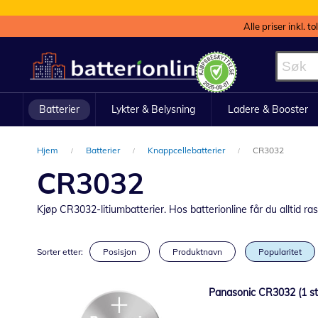
Alle priser inkl. t
Hopp
til
innhold
Batterier
Lykter & Belysning
Ladere & Booster
Hjem
Batterier
Knappcellebatterier
CR3032
CR3032
Kjøp CR3032-litiumbatterier. Hos batterionline får du alltid rask
Sorter etter:
Posisjon
Produktnavn
Popularitet
Panasonic CR3032 (1 stk