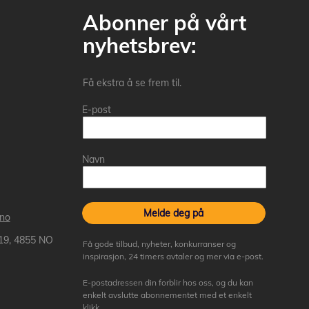
Abonner på vårt
nyhetsbrev:
Få ekstra å se frem til.
E-post
Navn
Melde deg på
.no
 19, 4855 NO
Få gode tilbud, nyheter, konkurranser og
inspirasjon, 24 timers avtaler og mer via e-post.
E-postadressen din forblir hos oss, og du kan
enkelt avslutte abonnementet med et enkelt
klikk.