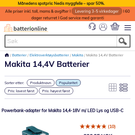
Månedens spotpris: Nedis myggfelle – spar 50%.
Alle priser inkl. toll, moms & avgifter I
Levering 3-5 virkedager
I 60
dager returret I God service med garanti
Min handlek
Batterier
Elektroverktøysbatterier
Makita
Makita 14,4V Batterier
Makita 14,4V Batterier
Sorter etter:
Produktnavn
Popularitet
Pris: lavest først
Pris: høyest først
Powerbank-adapter for Makita 14,4-18V m/ LED Lys og USB-C
(10)