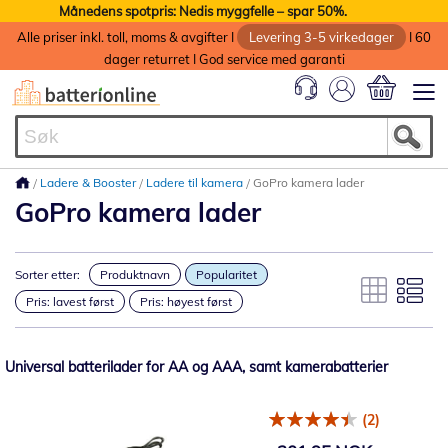
Månedens spotpris: Nedis myggfelle – spar 50%.
Alle priser inkl. toll, moms & avgifter I
Levering 3-5 virkedager
I 60
dager returret I God service med garanti
Min handlek
Ladere & Booster
Ladere til kamera
GoPro kamera lader
GoPro kamera lader
Sorter etter:
Produktnavn
Popularitet
Pris: lavest først
Pris: høyest først
Universal batterilader for AA og AAA, samt kamerabatterier
(2)