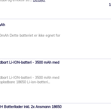
abil og effektiv str...
Detaljer
1
mAh
h Dette batteriet er ikke egnet for
bart Li-ION-batteri - 3500 mAh med
bart Li-ION-batteri - 3500 mAh med
ladbare 18650 Li-ion-batteri...
 Batterilader inkl. 2x Ansmann 18650