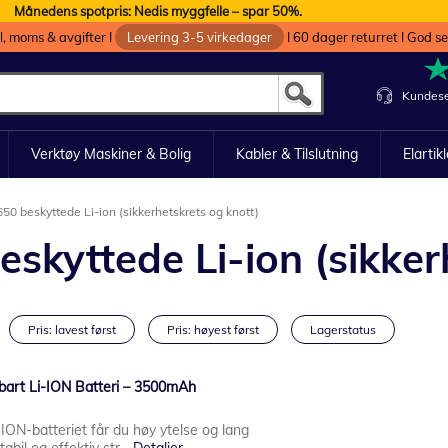
Månedens spotpris: Nedis myggfelle – spar 50%.
oll, moms & avgifter I
Levering 3-5 virkedager
I 60 dager returret I God s
Kundese
Verktøy Maskiner & Bolig
Kabler & Tilslutning
Elartik
0 beskyttede Li-ion (sikkerhetskrets og knott)
kyttede Li-ion (sikker
Pris: lavest først
Pris: høyest først
Lagerstatus
art Li-ION Batteri – 3500mAh
ON-batteriet får du høy ytelse og lang