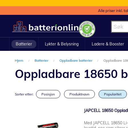
Alle priser inkl. t
Hopp
til
innhold
Batterier
Lykter & Belysning
Ladere & Booster
Hjem
Batterier
Oppladbare batterier
Oppladbare 1865
Oppladbare 18650 bes
Sorter etter:
Posisjon
Produktnavn
Popularitet
JAPCELL 18650 Oppladb
Med JAPCELL 18650 Li-I