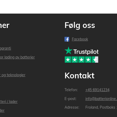
mer
Følg oss
Facebook
garanti
or lading av batterier
Kontakt
r og teknologier
+45 69141234
info@batterionline
teri / lader
Froland, Postboks
der