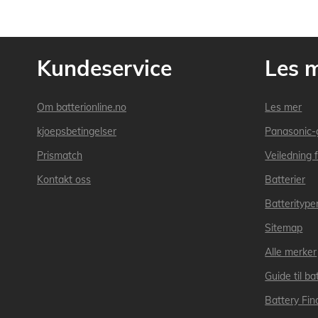
Kundeservice
Les 
Om batterionline.no
Les mer
kjoepsbetingelser
Panasonic-
Prismatch
Veiledning f
Kontakt oss
Batterier
Batteritype
Sitemap
Alle merker
Guide til bat
Battery Fin