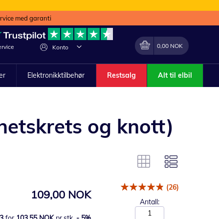
ervice med garanti
Min handlekurv
Endring
0,00 NOK
rvice
Konto
ler
Elektronikktilbehør
Restsalg
Alt til elbil
hetskrets og knott)
(26)
109,00 NOK
Antall:
3
for
103,55 NOK
pr.stk.
-
5
%