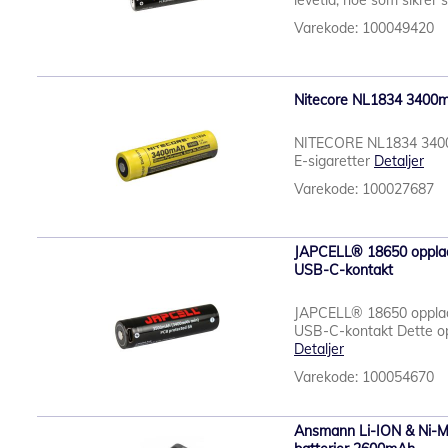
levetid, noe som sikrer st
Varekode: 100049420
Nitecore NL1834 3400
NITECORE NL1834 3400mA
E-sigaretter
Detaljer
Varekode: 100027687
JAPCELL® 18650 opplad
USB-C-kontakt
JAPCELL® 18650 opplad
USB-C-kontakt Dette opp
Detaljer
Varekode: 100054670
Ansmann Li-ION & Ni-MH