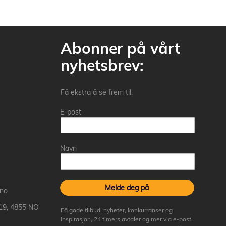
Abonner på vårt
nyhetsbrev:
Få ekstra å se frem til.
E-post
Navn
Melde deg på
.no
 19, 4855 NO
Få gode tilbud, nyheter, konkurranser og
inspirasjon, 24 timers avtaler og mer via e-post.