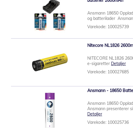
batterier 2600mAh
Ansmann 18650 Oppladb
og batterilader Ansman
Varekode: 100025739
Nitecore NL1826 2600
NITECORE NL1826 2600mA
e-sigaretter
Detaljer
Varekode: 100027685
Ansmann - 18650 Batte
Ansmann 18650 Oppladb
Ansmann presenterer si
Detaljer
Varekode: 100025736