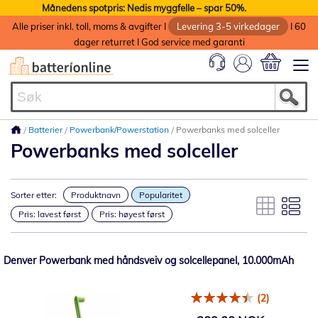
Månedens spotpris: Nedis myggfelle – spar 50%.
Alle priser inkl. toll, moms & avgifter I
Levering 3-5 virkedager
I 60
dager returret I God service med garanti
Min handlek
Batterier
Powerbank/Powerstation
Powerbanks med solceller
Powerbanks med solceller
Sorter etter:
Produktnavn
Popularitet
Pris: lavest først
Pris: høyest først
Denver Powerbank med håndsveiv og solcellepanel, 10.000mAh
(2)