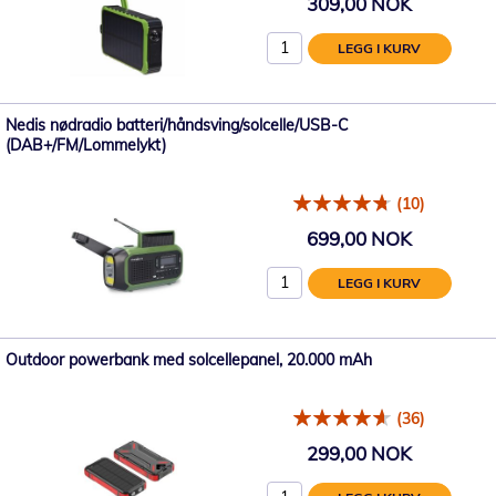
309,00 NOK
LEGG I KURV
Nedis nødradio batteri/håndsving/solcelle/USB-C
(DAB+/FM/Lommelykt)
(10)
699,00 NOK
LEGG I KURV
Outdoor powerbank med solcellepanel, 20.000 mAh
(36)
299,00 NOK