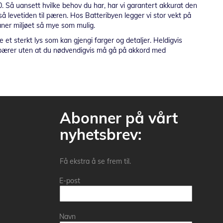
 Så uansett hvilke behov du har, har vi garantert akkurat den
så levetiden til pæren. Hos Batteribyen legger vi stor vekt på
kåner miljøet så mye som mulig.
 sterkt lys som kan gjengi farger og detaljer. Heldigvis
ogenpærer uten at du nødvendigvis må gå på akkord med
Abonner på vårt
nyhetsbrev:
Få ekstra å se frem til.
E-post
Navn