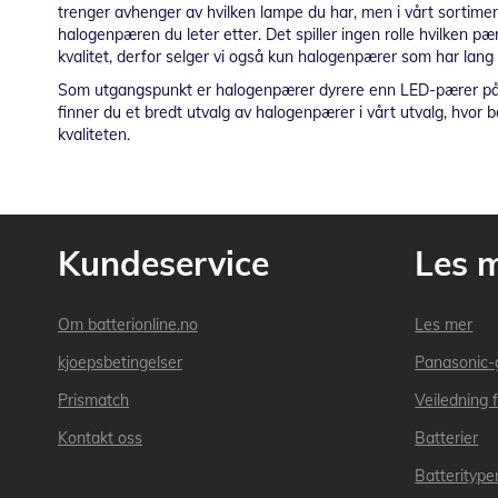
trenger avhenger av hvilken lampe du har, men i vårt sortime
halogenpæren du leter etter. Det spiller ingen rolle hvilken pæ
kvalitet, derfor selger vi også kun halogenpærer som har lang 
Som utgangspunkt er halogenpærer dyrere enn LED-pærer på gr
finner du et bredt utvalg av halogenpærer i vårt utvalg, hvor 
kvaliteten.
Kundeservice
Les 
Om batterionline.no
Les mer
kjoepsbetingelser
Panasonic-
Prismatch
Veiledning f
Kontakt oss
Batterier
Batteritype