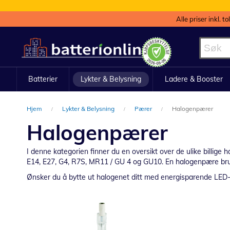
Alle priser inkl. t
Hopp
til
innhold
Batterier
Lykter & Belysning
Ladere & Booster
Hjem
Lykter & Belysning
Pærer
Halogenpærer
Halogenpærer
I denne kategorien finner du en oversikt over de ulike billig
E14, E27, G4, R7S, MR11 / GU 4 og GU10. En halogenpære bruk
Ønsker du å bytte ut halogenet ditt med energisparende LED