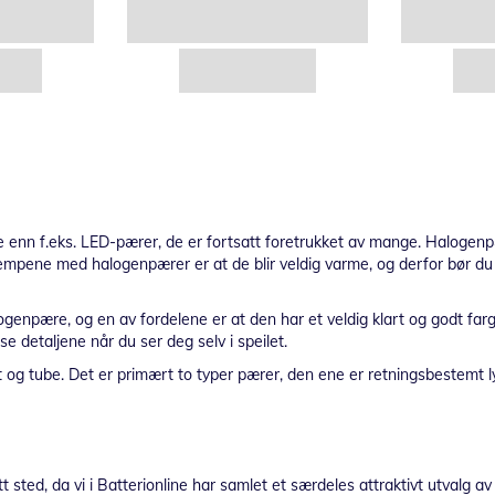
ge enn f.eks. LED-pærer, de er fortsatt foretrukket av mange. Halogenpæ
mpene med halogenpærer er at de blir veldig varme, og derfor bør du 
logenpære, og en av fordelene er at den har et veldig klart og godt farg
e detaljene når du ser deg selv i speilet.
og tube. Det er primært to typer pærer, den ene er retningsbestemt ly
sted, da vi i Batterionline har samlet et særdeles attraktivt utvalg av