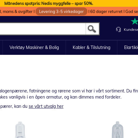
Månedens spotpris: Nedis myggfelle – spar 50%.
oll, moms & avgifter I
Levering 3-5 virkedager
I 60 dager returret I God s
Kundese
Verktøy Maskiner & Bolig
Kabler & Tilslutning
Elartik
e halogenpærene, fatningene og rørene som vi har i vårt sortiment. Du 
es vanligvis i en åpen armatur, og kan dimmes med fordeler.
-pærer, kan du
se vårt utvalg her