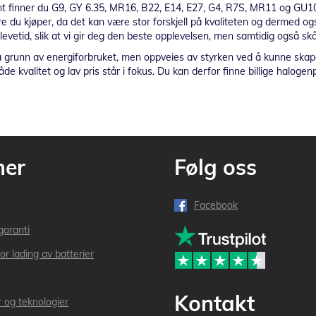
nt finner du G9, GY 6.35, MR16, B22, E14, E27, G4, R7S, MR11 og GU10.
re du kjøper, da det kan være stor forskjell på kvaliteten og dermed og
levetid, slik at vi gir deg den beste opplevelsen, men samtidig også s
unn av energiforbruket, men oppveies av styrken ved å kunne skape et
både kvalitet og lav pris står i fokus. Du kan derfor finne billige hal
mer
Følg oss
Facebook
garanti
or lading av batterier
Kontakt
r og teknologier