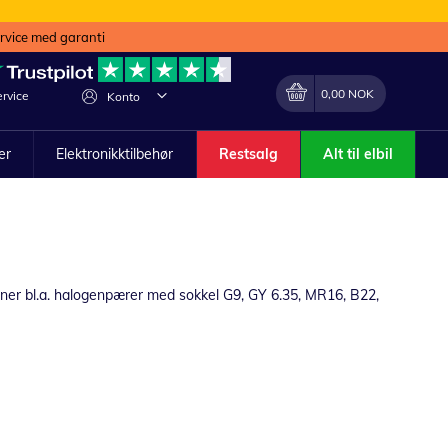
ervice med garanti
Min handlekurv
Endring
0,00 NOK
rvice
Konto
ler
Elektronikktilbehør
Restsalg
Alt til elbil
finner bl.a. halogenpærer med sokkel G9, GY 6.35, MR16, B22,