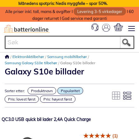
Månedens spotpris: Nedis myggfelle – spar 50%.
Alle priser inkl. toll, moms & avgifter I
Levering 3-5 virkedager
I 60
dager returret I God service med garanti
Min handlek
Elektronikktilbehør
Samsung mobiltilbehør
Samsung Galaxy S10e tilbehør
Galaxy S10e billader
Galaxy S10e billader
Sorter etter:
Produktnavn
Popularitet
Pris: lavest først
Pris: høyest først
QC3.0 USB quick bil lader 2,4A Quick Charge
(1)