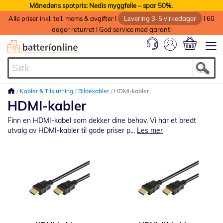
Månedens spotpris: Nedis myggfelle – spar 50%.
Alle priser inkl. toll, moms & avgifter I
Levering 3-5 virkedager
I 60
dager returret I God service med garanti
Min handlek
Kabler & Tilslutning
Bildekabler
HDMI-kabler
HDMI-kabler
Finn en HDMI-kabel som dekker dine behov. Vi har et bredt
utvalg av HDMI-kabler til gode priser p...
Les mer