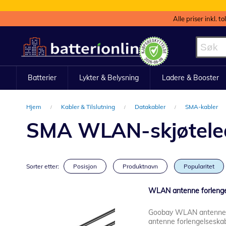
Alle priser inkl. t
Hopp
til
innhold
Batterier
Lykter & Belysning
Ladere & Booster
Hjem
Kabler & Tilslutning
Datakabler
SMA-kabler
SMA WLAN-skjøtele
Sorter etter:
Posisjon
Produktnavn
Popularitet
WLAN antenne forlenge
Goobay WLAN antenne 
antenne forlengelseskabe