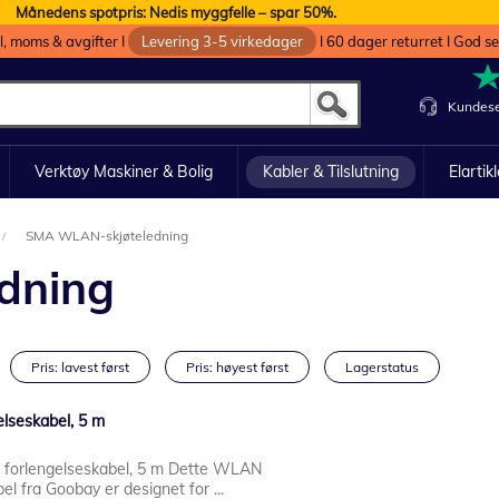
Månedens spotpris: Nedis myggfelle – spar 50%.
oll, moms & avgifter I
Levering 3-5 virkedager
I 60 dager returret I God s
Kundese
Verktøy Maskiner & Bolig
Kabler & Tilslutning
Elartik
SMA WLAN-skjøteledning
dning
Pris: lavest først
Pris: høyest først
Lagerstatus
lseskabel, 5 m
forlengelseskabel, 5 m Dette WLAN
l fra Goobay er designet for ...