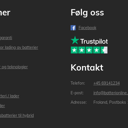
mer
Følg oss
Facebook
garanti
or lading av batterier
Kontakt
r og teknologier
+45 69141234
info@batterionline
teri / lader
Froland, Postboks
der
batterier til hybrid