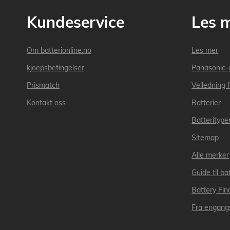
Kundeservice
Les 
Om batterionline.no
Les mer
kjoepsbetingelser
Panasonic-
Prismatch
Veiledning f
Kontakt oss
Batterier
Batteritype
Sitemap
Alle merker
Guide til bat
Battery Fin
Fra engangs