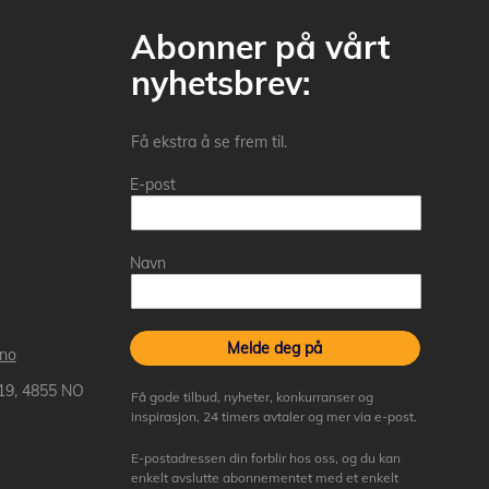
Abonner på vårt
nyhetsbrev:
Få ekstra å se frem til.
E-post
Navn
Melde deg på
.no
 19, 4855 NO
Få gode tilbud, nyheter, konkurranser og
inspirasjon, 24 timers avtaler og mer via e-post.
E-postadressen din forblir hos oss, og du kan
enkelt avslutte abonnementet med et enkelt