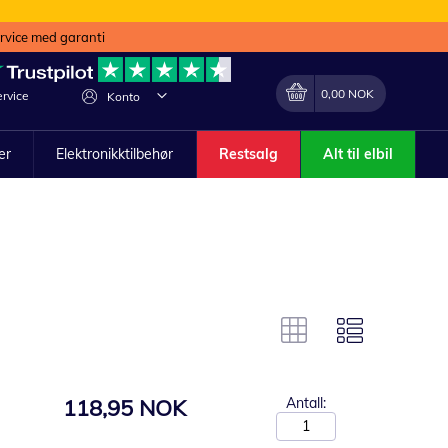
ervice med garanti
Min handlekurv
Endring
0,00 NOK
rvice
Konto
ler
Elektronikktilbehør
Restsalg
Alt til elbil
118,95 NOK
Antall: