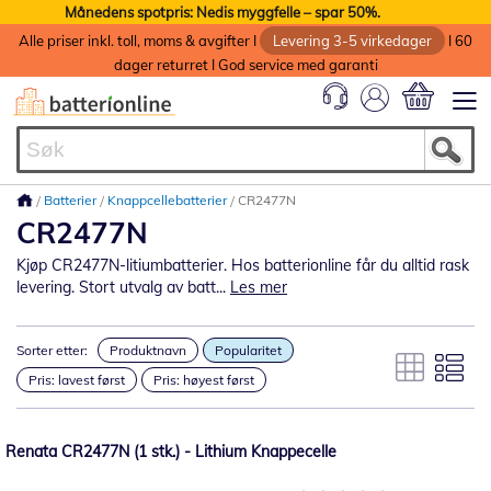
Månedens spotpris: Nedis myggfelle – spar 50%.
Alle priser inkl. toll, moms & avgifter I
Levering 3-5 virkedager
I 60
dager returret I God service med garanti
Min handlek
Batterier
Knappcellebatterier
CR2477N
CR2477N
Kjøp CR2477N-litiumbatterier. Hos batterionline får du alltid rask
levering. Stort utvalg av batt...
Les mer
Sorter etter:
Produktnavn
Popularitet
Pris: lavest først
Pris: høyest først
Renata CR2477N (1 stk.) - Lithium Knappecelle