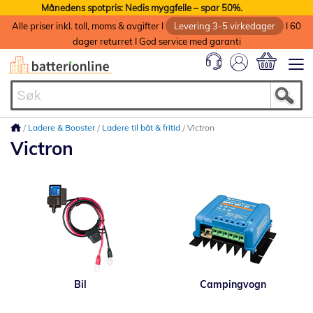
Månedens spotpris: Nedis myggfelle – spar 50%.
Alle priser inkl. toll, moms & avgifter I
Levering 3-5 virkedager
I 60
dager returret I God service med garanti
Min handlek
Ladere & Booster
Ladere til båt & fritid
Victron
Victron
Bil
Campingvogn