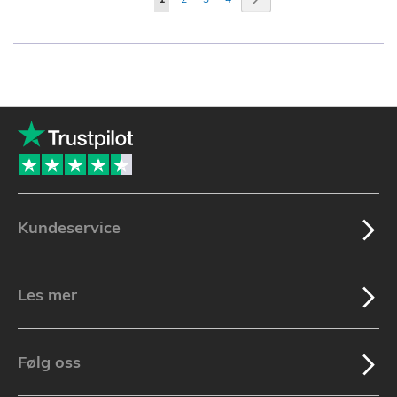
currently
reading
page
Kundeservice
Les mer
Følg oss