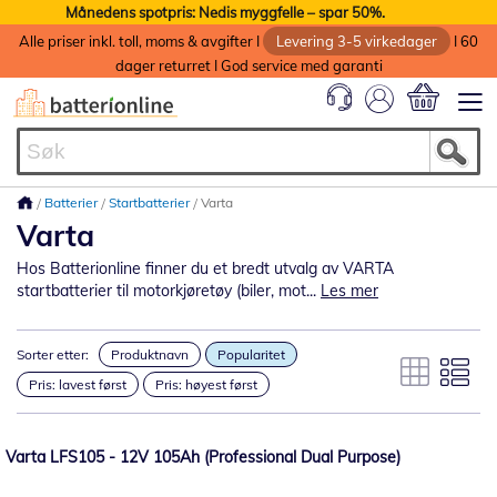
Månedens spotpris: Nedis myggfelle – spar 50%.
Alle priser inkl. toll, moms & avgifter I
Levering 3-5 virkedager
I 60
dager returret I God service med garanti
Min handlek
Batterier
Startbatterier
Varta
Varta
Hos Batterionline finner du et bredt utvalg av VARTA
startbatterier til motorkjøretøy (biler, mot...
Les mer
Sorter etter:
Produktnavn
Popularitet
Pris: lavest først
Pris: høyest først
Varta LFS105 - 12V 105Ah (Professional Dual Purpose)