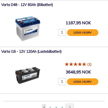
Varta D48 - 12V 60Ah (Bilbatteri)
1187,95 NOK
LEGG I KURV
Varta I16 - 12V 120Ah (Lastebilbatteri)
(1)
3648,95 NOK
LEGG I KURV
Side
Side
Neste
You're
Side
Side
Side
1
2
3
4