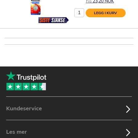
23,20 NOK
Fra
LEGG I KURV
Kundeservice
Les mer