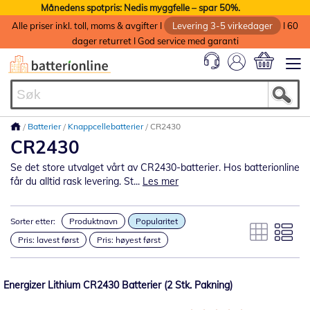
Månedens spotpris: Nedis myggfelle – spar 50%.
Alle priser inkl. toll, moms & avgifter I
Levering 3-5 virkedager
I 60
dager returret I God service med garanti
Min handlek
Batterier
Knappcellebatterier
CR2430
CR2430
Se det store utvalget vårt av CR2430-batterier. Hos batterionline
får du alltid rask levering. St...
Les mer
Sorter etter:
Produktnavn
Popularitet
Pris: lavest først
Pris: høyest først
Energizer Lithium CR2430 Batterier (2 Stk. Pakning)