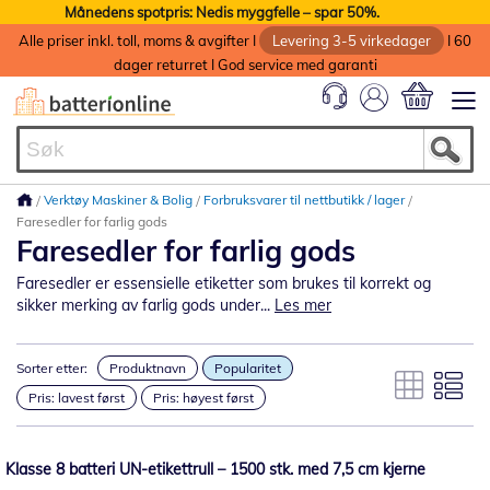
Månedens spotpris: Nedis myggfelle – spar 50%.
Alle priser inkl. toll, moms & avgifter I
Levering 3-5 virkedager
I 60
dager returret I God service med garanti
Min handlek
Verktøy Maskiner & Bolig
Forbruksvarer til nettbutikk / lager
Faresedler for farlig gods
Faresedler for farlig gods
Faresedler er essensielle etiketter som brukes til korrekt og
sikker merking av farlig gods under...
Les mer
Sorter etter:
Produktnavn
Popularitet
Pris: lavest først
Pris: høyest først
Klasse 8 batteri UN-etikettrull – 1500 stk. med 7,5 cm kjerne