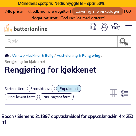
Månedens spotpris: Nedis myggfelle – spar 50%.
Alle priser inkl. toll, moms & avgifter I
Levering 3-5 virkedager
I 60
dager returret I God service med garanti
Min handlek
Verktøy Maskiner & Bolig
Husholdning & Rengjøring
Rengjøring for kjøkkenet
Rengjøring for kjøkkenet
Sorter etter:
Produktnavn
Popularitet
Pris: lavest først
Pris: høyest først
Bosch / Siemens 311997 oppvaskmiddel for oppvaskmaskin 4 x 250
ml