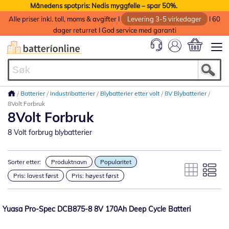
Månedens spotpris: Nedis myggfelle – spar 50%.
Alle priser inkl. toll, moms & avgifter I
Levering 3-5 virkedager
I 60
dager returret I God service med garanti
Min handlek
Batterier
Industribatterier
Blybatterier etter volt
8V Blybatterier
8Volt Forbruk
8Volt Forbruk
8 Volt forbrug blybatterier
Sorter etter:
Produktnavn
Popularitet
Pris: lavest først
Pris: høyest først
Yuasa Pro-Spec DCB875-8 8V 170Ah Deep Cycle Batteri