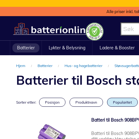
Alle priser inkl. t
Hopp
til
innhold
Batterier
Lykter & Belysning
Ladere & Booster
Hjem
Batterier
Hus- og hagebatterier
Støvsugerbatt
Batterier til Bosch s
Sorter etter:
Posisjon
Produktnavn
Popularitet
Batteri til Bosch 908B
Batteri til Bosch 908BP