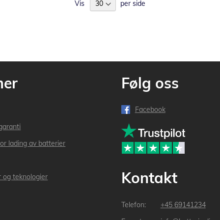
Vis
per side
mer
Følg oss
Facebook
garanti
or lading av batterier
Kontakt
r og teknologier
+45 69141234