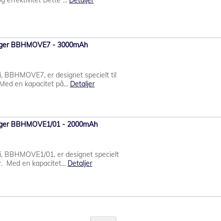
g effektivitet Dette ...
Detaljer
vsuger BBHMOVE7 - 3000mAh
i, BBHMOVE7, er designet specielt til
ed en kapacitet på...
Detaljer
vsuger BBHMOVE1/01 - 2000mAh
i, BBHMOVE1/01, er designet specielt
. Med en kapacitet...
Detaljer