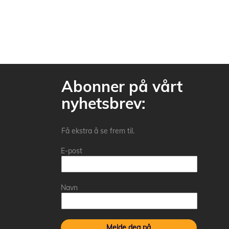
Abonner på vårt
nyhetsbrev:
Få ekstra å se frem til.
E-post
Navn
Melde deg på