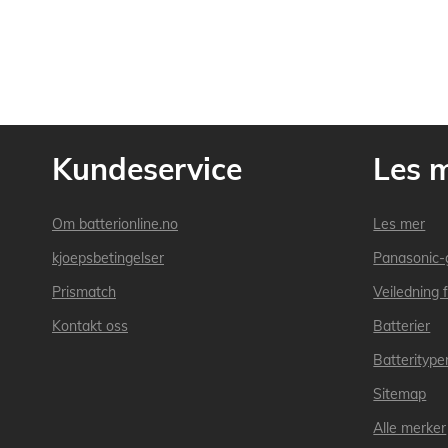
Kundeservice
Les 
Om batterionline.no
Les mer
kjoepsbetingelser
Panasonic-
Prismatch
Veiledning f
Kontakt oss
Batterier
Batteritype
Sitemap
Alle merker