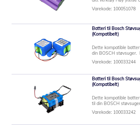
ditt verktøy Høy ytelse o
Varekode: 100051078
Batteri til Bosch Stø
(Kompatibelt)
Dette kompatible batter
din BOSCH støvsuger. M
Varekode: 100033244
Batteri til Bosch Stø
(Kompatibelt)
Dette kompatible batter
til din BOSCH støvsuger
Varekode: 100033242