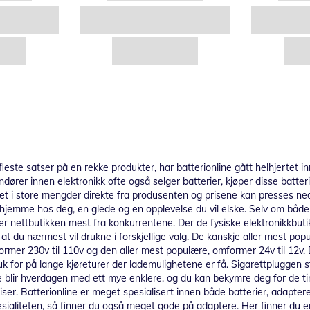
leste satser på en rekke produkter, har batterionline gått helhjertet in
andører innen elektronikk ofte også selger batterier, kjøper disse ba
 det i store mengder direkte fra produsenten og prisene kan presses 
t hjemme hos deg, en glede og en opplevelse du vil elske. Selv om både
ler nettbutikken mest fra konkurrentene. Der de fysiske elektronikkbutik
 at du nærmest vil drukne i forskjellige valg. De kanskje aller mest p
former 230v til 110v og den aller mest populære, omformer 24v til 12v.
k for på lange kjøreturer der lademulighetene er få. Sigarettpluggen st
blir hverdagen med ett mye enklere, og du kan bekymre deg for de ting
ser. Batterionline er meget spesialisert innen både batterier, adapter
ialiteten, så finner du også meget gode på adaptere. Her finner du en 