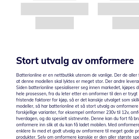
Stort utvalg av omformere
Batterionline er en nettbutikk utenom de vanlige. Der de aller f
at denne modellen skal lyktes er meget stor. Der andre lever
Siden batterionline spesialiserer seg innen markedet, kjøpes
hele prosessen, fra du leter etter en omformer til den er tryg
fristende faktorer for kjøp, så er det kanskje utvalget som skil
modeller, så har batterionline et så stort utvalg av omformere
forskjellige varianter, for eksempel omformer 230v til 12v, om
hverdagen, og da spesielt sistnevnte. Denne kan du fort få bru
omformere inn slik at du kan få ladet mobilen. Med omformere 
enklere liv med et godt utvalg av omformere til meget gode pri
produkter. Selv om omformere kanskje er den aller største spes