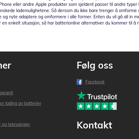
iPhone eller andre Apple produkter som sjeldent passer til andre typer
 ønskede lademulighetene. Så dersom du ikke bare trenger å omforme s
e og nyte adaptere og omformere i alle former. Enten du vil gå all in 
r en enkelt situasjon, så har batterionline alternativer du kommer til å
mer
Følg oss
Facebook
garanti
or lading av batterier
Kontakt
r og teknologier