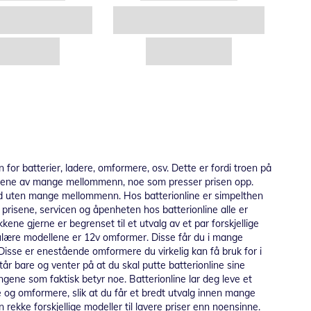
n for batterier, ladere, omformere, osv. Dette er fordi troen på
tteriene av mange mellommenn, noe som presser prisen opp.
ned uten mange mellommenn. Hos batterionline er simpelthen
 prisene, servicen og åpenheten hos batterionline alle er
kene gjerne er begrenset til et utvalg av et par forskjellige
opulære modellene er 12v omformer. Disse får du i mange
 Disse er enestående omformere du virkelig kan få bruk for i
år bare og venter på at du skal putte batterionline sine
ene som faktisk betyr noe. Batterionline lar deg leve et
e og omformere, slik at du får et bredt utvalg innen mange
rekke forskjellige modeller til lavere priser enn noensinne.