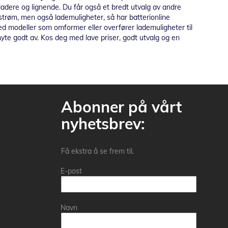
 ladere og lignende. Du får også et bredt utvalg av andre
trøm, men også lademuligheter, så har batterionline
med modeller som omformer eller overfører lademuligheter til
 nyte godt av. Kos deg med lave priser, godt utvalg og en
Abonner på vårt
nyhetsbrev:
Få ekstra å se frem til.
E-post
Navn