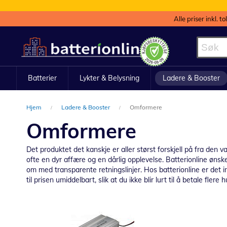
Alle priser inkl. t
Hopp
til
innhold
Batterier
Lykter & Belysning
Ladere & Booster
Hjem
Ladere & Booster
Omformere
Omformere
Det produktet det kanskje er aller størst forskjell på fra den v
ofte en dyr affære og en dårlig opplevelse. Batterionline øn
om med transparente retningslinjer. Hos batterionline er det i
til prisen umiddelbart, slik at du ikke blir lurt til å betale fler