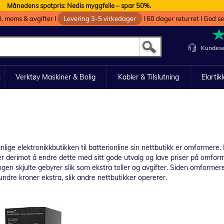
Månedens spotpris: Nedis myggfelle – spar 50%.
oll, moms & avgifter I
Levering 3-5 virkedager
I 60 dager returret I God s
Kundese
Verktøy Maskiner & Bolig
Kabler & Tilslutning
Elartik
anlige elektronikkbutikken til batterionline sin nettbutikk er omformere
sker derimot å endre dette med sitt gode utvalg og lave priser på omf
ngen skjulte gebyrer slik som ekstra toller og avgifter. Siden omformer
e hundre kroner ekstra, slik andre nettbutikker opererer.