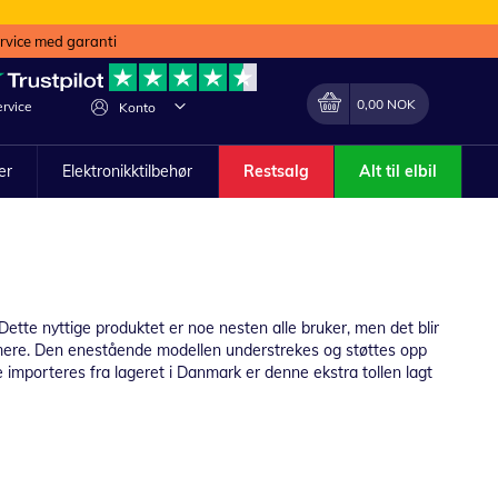
ervice med garanti
Min handlekurv
Endring
0,00 NOK
rvice
Konto
ler
Elektronikktilbehør
Restsalg
Alt til elbil
. Dette nyttige produktet er noe nesten alle bruker, men det blir
ormere. Den enestående modellen understrekes og støttes opp
e importeres fra lageret i Danmark er denne ekstra tollen lagt