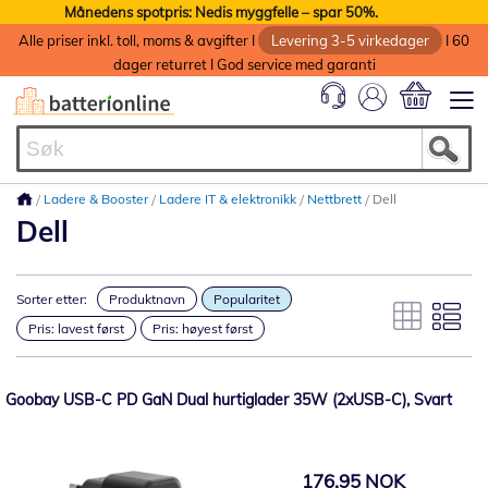
Månedens spotpris: Nedis myggfelle – spar 50%.
Alle priser inkl. toll, moms & avgifter I
Levering 3-5 virkedager
I 60
dager returret I God service med garanti
Min handlek
Ladere & Booster
Ladere IT & elektronikk
Nettbrett
Dell
Dell
Sorter etter:
Produktnavn
Popularitet
Pris: lavest først
Pris: høyest først
Goobay USB-C PD GaN Dual hurtiglader 35W (2xUSB-C), Svart
176,95 NOK