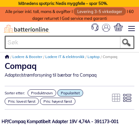
Månedens spotpris: Nedis myggfelle – spar 50%.
Alle priser inkl. toll, moms & avgifter I
Levering 3-5 virkedager
I 60
dager returret I God service med garanti
Min handlek
Ladere & Booster
Ladere IT & elektronikk
Laptop
Compaq
Compaq
Adapter/strømforsyning til bærbar fra Compaq
Sorter etter:
Produktnavn
Popularitet
Pris: lavest først
Pris: høyest først
HP/Compaq Kompatibelt Adapter 19V 4,74A - 391173-001